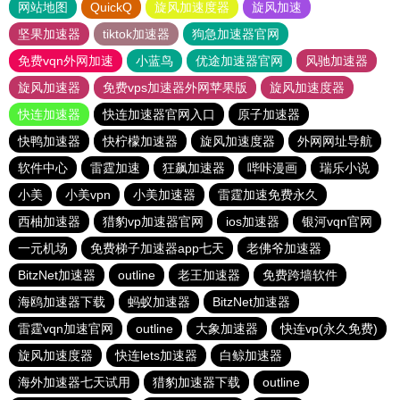
网站地图
QuickQ
旋风加速度器
旋风加速
坚果加速器
tiktok加速器
狗急加速器官网
免费vqn外网加速
小蓝鸟
优途加速器官网
风驰加速器
旋风加速器
免费vps加速器外网苹果版
旋风加速度器
快连加速器
快连加速器官网入口
原子加速器
快鸭加速器
快柠檬加速器
旋风加速度器
外网网址导航
软件中心
雷霆加速
狂飙加速器
哔咔漫画
瑞乐小说
小美
小美vpn
小美加速器
雷霆加速免费永久
西柚加速器
猎豹vp加速器官网
ios加速器
银河vqn官网
一元机场
免费梯子加速器app七天
老佛爷加速器
BitzNet加速器
outline
老王加速器
免费跨墙软件
海鸥加速器下载
蚂蚁加速器
BitzNet加速器
雷霆vqn加速官网
outline
大象加速器
快连vp(永久免费)
旋风加速度器
快连lets加速器
白鲸加速器
海外加速器七天试用
猎豹加速器下载
outline