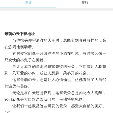
简介
排行
最萌の云下载地址
当你抬头仰望清澈的天空时，总能看到各种各样的云朵
在悠闲地飘动着。
有时候它们像一只懒洋洋的小猫在打盹，有时候又像一
只欢快的小兔子在蹦跳。
最让人着迷的是那些形状奇特的云朵，它们或让人联想
到一只可爱的小狗，或让人想起一朵盛开的花朵。
这些最萌の云，总是让人心情愉悦，仿佛看到了大自然
的温柔与美好。
无论是在白天还是夜晚，这些云朵总是如此令人陶醉，
它们就像是大自然送给我们的一份独特的礼物。
让我们一起欣赏这些可爱的云朵，感受大自然的美好。
#3#