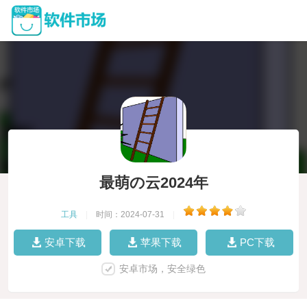
最萌の云2024年
工具
|
时间：2024-07-31
|
安卓下载
苹果下载
PC下载
安卓市场，安全绿色