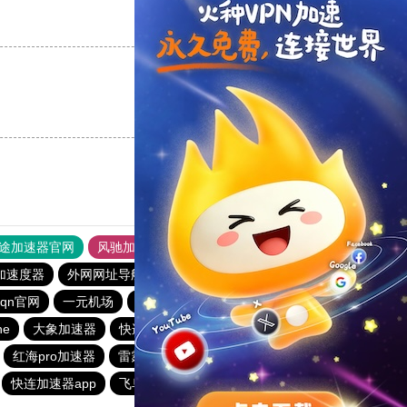
支持
[0]
反对
[0]
支持
[0]
反对
[0]
途加速器官网
风驰加速器
旋风加速器
加速度器
外网网址导航
软件中心
雷霆加速
狂飙加速器
qn官网
一元机场
免费梯子加速器app七天
老佛爷加速器
ne
大象加速器
快连vp(永久免费)
旋风加速度器
红海pro加速器
雷霆加速
小蓝鸟特推加速器
快连加速器app
飞鸟加速器
hammer加速器
猎豹加速器