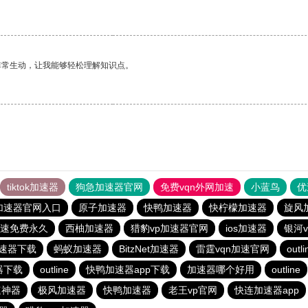
非常生动，让我能够轻松理解知识点。
tiktok加速器
狗急加速器官网
免费vqn外网加速
小蓝鸟
优
加速器官网入口
原子加速器
快鸭加速器
快柠檬加速器
旋风
速免费永久
西柚加速器
猎豹vp加速器官网
ios加速器
银河v
速器下载
蚂蚁加速器
BitzNet加速器
雷霆vqn加速官网
outli
器下载
outline
快鸭加速器app下载
加速器哪个好用
outline
速神器
极风加速器
快鸭加速器
老王vp官网
快连加速器app