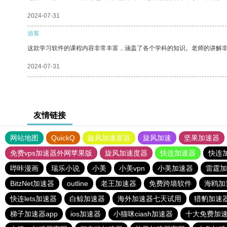
2024-07-31
游客
这款学习软件的课程内容非常丰富，涵盖了各个学科的知识。老师的讲解
2024-07-31
友情链接
网站地图
QuickQ
旋风加速度器
旋风加速
坚果加速器
免费vps加速器外网苹果版
旋风加速度器
快连加速器
快连
哔咔漫画
瑞乐小说
小美
小美vpn
小美加速器
雷霆加
BitzNet加速器
outline
老王加速器
免费跨墙软件
海鸥加
快连lets加速器
白鲸加速器
海外加速器七天试用
猎豹加速
梯子加速器app
ios加速器
小猫咪ciash加速器
十大免费加