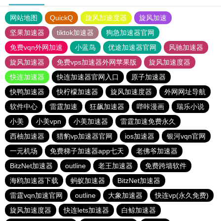
网站地图
QuickQ
旋风加速度器
旋风加速
坚果加速器
tiktok加速器
狗急加速器官网
免费vqn外网加速
小蓝鸟
优途加速器官网
风驰加速器
旋风加速器
免费vps加速器外网苹果版
旋风加速度器
快连加速器
快连加速器官网入口
原子加速器
快鸭加速器
快柠檬加速器
旋风加速度器
外网网址导航
软件中心
雷霆加速
狂飙加速器
哔咔漫画
瑞乐小说
小美
小美vpn
小美加速器
雷霆加速免费永久
西柚加速器
猎豹vp加速器官网
ios加速器
银河vqn官网
一元机场
免费梯子加速器app七天
老佛爷加速器
BitzNet加速器
outline
老王加速器
免费跨墙软件
海鸥加速器下载
蚂蚁加速器
BitzNet加速器
雷霆vqn加速官网
outline
大象加速器
快连vp(永久免费)
旋风加速度器
快连lets加速器
白鲸加速器