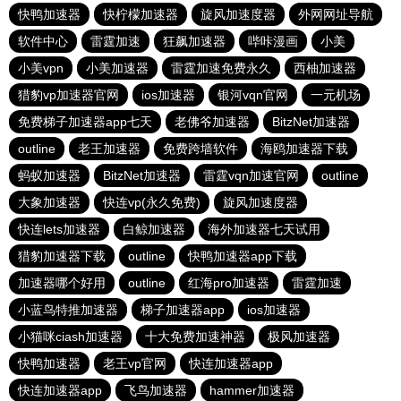
快鸭加速器
快柠檬加速器
旋风加速度器
外网网址导航
软件中心
雷霆加速
狂飙加速器
哔咔漫画
小美
小美vpn
小美加速器
雷霆加速免费永久
西柚加速器
猎豹vp加速器官网
ios加速器
银河vqn官网
一元机场
免费梯子加速器app七天
老佛爷加速器
BitzNet加速器
outline
老王加速器
免费跨墙软件
海鸥加速器下载
蚂蚁加速器
BitzNet加速器
雷霆vqn加速官网
outline
大象加速器
快连vp(永久免费)
旋风加速度器
快连lets加速器
白鲸加速器
海外加速器七天试用
猎豹加速器下载
outline
快鸭加速器app下载
加速器哪个好用
outline
红海pro加速器
雷霆加速
小蓝鸟特推加速器
梯子加速器app
ios加速器
小猫咪ciash加速器
十大免费加速神器
极风加速器
快鸭加速器
老王vp官网
快连加速器app
快连加速器app
飞鸟加速器
hammer加速器