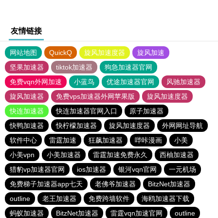
友情链接
网站地图
QuickQ
旋风加速度器
旋风加速
坚果加速器
tiktok加速器
狗急加速器官网
免费vqn外网加速
小蓝鸟
优途加速器官网
风驰加速器
旋风加速器
免费vps加速器外网苹果版
旋风加速度器
快连加速器
快连加速器官网入口
原子加速器
快鸭加速器
快柠檬加速器
旋风加速度器
外网网址导航
软件中心
雷霆加速
狂飙加速器
哔咔漫画
小美
小美vpn
小美加速器
雷霆加速免费永久
西柚加速器
猎豹vp加速器官网
ios加速器
银河vqn官网
一元机场
免费梯子加速器app七天
老佛爷加速器
BitzNet加速器
outline
老王加速器
免费跨墙软件
海鸥加速器下载
蚂蚁加速器
BitzNet加速器
雷霆vqn加速官网
outline