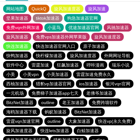
网站地图
QuickQ
旋风加速度器
旋风加速
坚果加速器
tiktok加速器
狗急加速器官网
免费vqn外网加速
小蓝鸟
优途加速器官网
风驰加速器
旋风加速器
免费vps加速器外网苹果版
旋风加速度器
快连加速器
快连加速器官网入口
原子加速器
快鸭加速器
快柠檬加速器
旋风加速度器
外网网址导航
软件中心
雷霆加速
狂飙加速器
哔咔漫画
瑞乐小说
小美
小美vpn
小美加速器
雷霆加速免费永久
西柚加速器
猎豹vp加速器官网
ios加速器
银河vqn官网
一元机场
免费梯子加速器app七天
老佛爷加速器
BitzNet加速器
outline
老王加速器
免费跨墙软件
海鸥加速器下载
蚂蚁加速器
BitzNet加速器
雷霆vqn加速官网
outline
大象加速器
快连vp(永久免费)
旋风加速度器
快连lets加速器
白鲸加速器