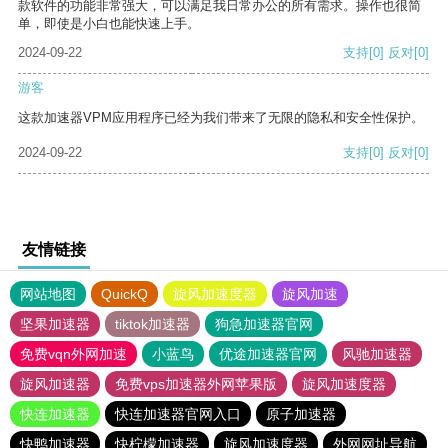
款软件的功能非常强大，可以满足我日常办公的所有需求。操作也很简
单，即使是小白也能快速上手。
2024-09-22
支持
[0]
反对
[0]
游客
这款加速器VPM应用程序已经为我们带来了无限的隐私和安全性保护。
2024-09-22
支持
[0]
反对
[0]
友情链接
网站地图
QuickQ
旋风加速度器
旋风加速
坚果加速器
tiktok加速器
狗急加速器官网
免费vqn外网加速
小蓝鸟
优途加速器官网
风驰加速器
旋风加速器
免费vps加速器外网苹果版
旋风加速度器
快连加速器
快连加速器官网入口
原子加速器
快鸭加速器
快柠檬加速器
旋风加速度器
外网网址导航