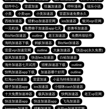
软件中心
雷霆加速
狂飙加速器
哔咔漫画
瑞乐小说
小美
小美vpn
小美加速器
雷霆加速免费永久
西柚加速器
猎豹vp加速器官网
ios加速器
银河vqn官网
一元机场
免费梯子加速器app七天
老佛爷加速器
BitzNet加速器
outline
老王加速器
免费跨墙软件
海鸥加速器下载
蚂蚁加速器
BitzNet加速器
雷霆vqn加速官网
outline
大象加速器
快连vp(永久免费)
旋风加速度器
快连lets加速器
白鲸加速器
海外加速器七天试用
猎豹加速器下载
outline
快鸭加速器app下载
加速器哪个好用
outline
红海pro加速器
雷霆加速
小蓝鸟特推加速器
梯子加速器app
ios加速器
小猫咪ciash加速器
十大免费加速神器
极风加速器
快鸭加速器
老王vp官网
快连加速器app
快连加速器app
飞鸟加速器
hammer加速器
猎豹加速器
火箭vp加速器官网