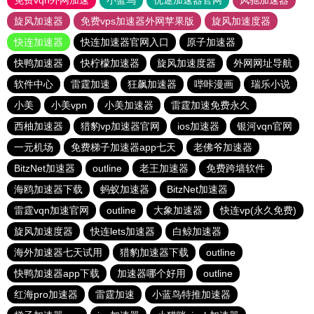
免费vqn外网加速
小蓝鸟
优途加速器官网
风驰加速器
旋风加速器
免费vps加速器外网苹果版
旋风加速度器
快连加速器
快连加速器官网入口
原子加速器
快鸭加速器
快柠檬加速器
旋风加速度器
外网网址导航
软件中心
雷霆加速
狂飙加速器
哔咔漫画
瑞乐小说
小美
小美vpn
小美加速器
雷霆加速免费永久
西柚加速器
猎豹vp加速器官网
ios加速器
银河vqn官网
一元机场
免费梯子加速器app七天
老佛爷加速器
BitzNet加速器
outline
老王加速器
免费跨墙软件
海鸥加速器下载
蚂蚁加速器
BitzNet加速器
雷霆vqn加速官网
outline
大象加速器
快连vp(永久免费)
旋风加速度器
快连lets加速器
白鲸加速器
海外加速器七天试用
猎豹加速器下载
outline
快鸭加速器app下载
加速器哪个好用
outline
红海pro加速器
雷霆加速
小蓝鸟特推加速器