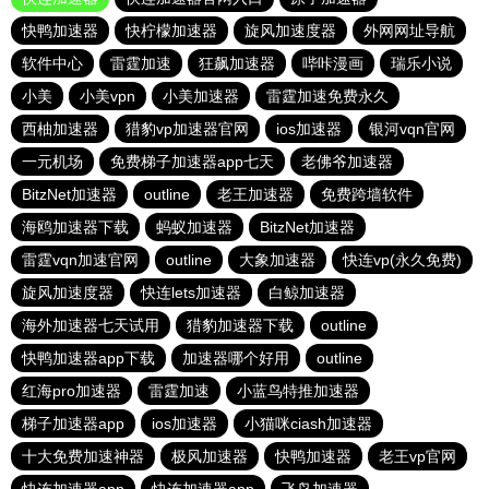
快鸭加速器
快柠檬加速器
旋风加速度器
外网网址导航
软件中心
雷霆加速
狂飙加速器
哔咔漫画
瑞乐小说
小美
小美vpn
小美加速器
雷霆加速免费永久
西柚加速器
猎豹vp加速器官网
ios加速器
银河vqn官网
一元机场
免费梯子加速器app七天
老佛爷加速器
BitzNet加速器
outline
老王加速器
免费跨墙软件
海鸥加速器下载
蚂蚁加速器
BitzNet加速器
雷霆vqn加速官网
outline
大象加速器
快连vp(永久免费)
旋风加速度器
快连lets加速器
白鲸加速器
海外加速器七天试用
猎豹加速器下载
outline
快鸭加速器app下载
加速器哪个好用
outline
红海pro加速器
雷霆加速
小蓝鸟特推加速器
梯子加速器app
ios加速器
小猫咪ciash加速器
十大免费加速神器
极风加速器
快鸭加速器
老王vp官网