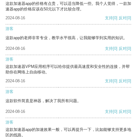
这款加速器app的价格有点贵，可以适当降低一些。我个人觉得，一款加
速器app的价格应该在50元以下才比较合理。
2024-08-16
支持
[0]
反对
[0]
游客
这款app的老师非常专业，教学水平很高，让我能够学到实用的知识。
2024-08-16
支持
[0]
反对
[0]
游客
这款加速器VPM应用程序可以给你提供最高速度和安全性的连接，并帮
助你在网络上自由移动。
2024-08-16
支持
[0]
反对
[0]
游客
这款软件简直是神器，解决了我所有问题。
2024-08-16
支持
[0]
反对
[0]
游客
这款加速器app的加速效果一般，可以再提升一下，比如能够支持更多地
区的线路。