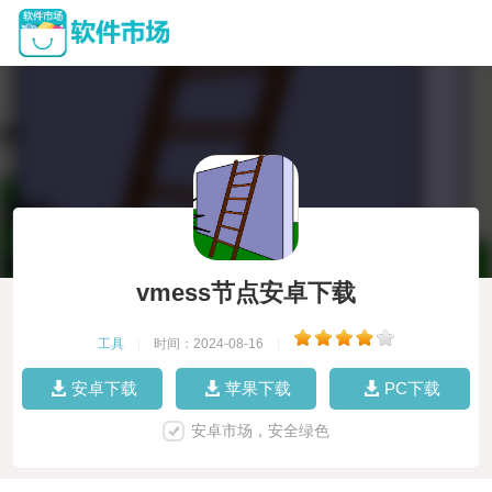
vmess节点安卓下载
工具
|
时间：2024-08-16
|
安卓下载
苹果下载
PC下载
安卓市场，安全绿色