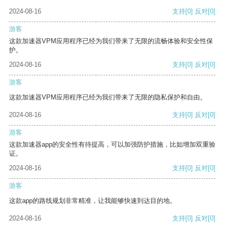
2024-08-16
支持
[0]
反对
[0]
游客
这款加速器VPM应用程序已经为我们带来了无限的流畅体验和安全性保
护。
2024-08-16
支持
[0]
反对
[0]
游客
这款加速器VPM应用程序已经为我们带来了无限的隐私保护和自由。
2024-08-16
支持
[0]
反对
[0]
游客
这款加速器app的安全性有待提高，可以加强防护措施，比如增加双重验
证。
2024-08-16
支持
[0]
反对
[0]
游客
这款app的路线规划非常精准，让我能够快速到达目的地。
2024-08-16
支持
[0]
反对
[0]