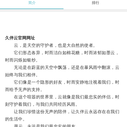
简介
排行
久伴云官网网址
云，是天空的守护者，也是大自然的使者。
它们形态各异，时而洁白如棉花糖，时而浓郁如墨云，
时而闪烁如银纱。
无论是在蔚蓝的天空中飘荡，还是在暴风雨中翻滚，云
始终与我们相伴。
它们像是一个隐形的好友，时而安静地注视着我们，时
而给予无声的支持。
在这个喧嚣的世界里，云就像是我们最忠实的伴侣，时
刻守护着我们，与我们共同经历风雨。
让我们珍惜这份无声的陪伴，让久伴云永远存在在我们
的生活中。
愿云，永远是我们最忠实的朋友。