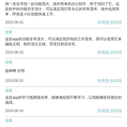
我一直在寻找一款功能强大、操作简单的办公软件，终于找到了它。这
款软件的功能非常强大，可以满足我日常办公的所有需求。操作也很简
单，即使是小白也能快速上手。
2024-08-16
支持
[0]
反对
[0]
游客
这款app的功能非常强大，可以满足我所有的工作需求。我可以使用它来
编辑文档、制作演示文稿、管理日程安排等。
2024-08-16
支持
[0]
反对
[0]
游客
超棒啊 好用
2024-08-16
支持
[0]
反对
[0]
游客
这款app的学习氛围很浓厚，能够激励我不断学习，让我能够取得更好的
成绩。
2024-08-16
支持
[0]
反对
[0]
游客