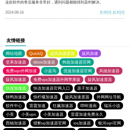
这款软件的售后服务非常好，遇到问题都能得到及时解决。
2024-08-16
支持
[0]
反对
[0]
友情链接
网站地图
QuickQ
旋风加速度器
旋风加速
坚果加速器
tiktok加速器
狗急加速器官网
免费vqn外网加速
小蓝鸟
优途加速器官网
风驰加速器
旋风加速器
免费vps加速器外网苹果版
旋风加速度器
快连加速器
快连加速器官网入口
原子加速器
快鸭加速器
快柠檬加速器
旋风加速度器
外网网址导航
软件中心
雷霆加速
狂飙加速器
哔咔漫画
瑞乐小说
小美
小美vpn
小美加速器
雷霆加速免费永久
西柚加速器
猎豹vp加速器官网
ios加速器
银河vqn官网