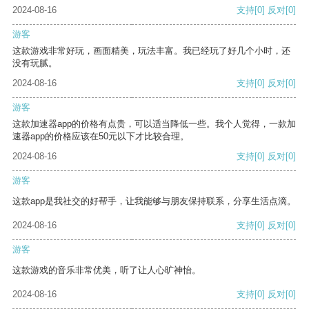
2024-08-16
支持
[0]
反对
[0]
游客
这款游戏非常好玩，画面精美，玩法丰富。我已经玩了好几个小时，还
没有玩腻。
2024-08-16
支持
[0]
反对
[0]
游客
这款加速器app的价格有点贵，可以适当降低一些。我个人觉得，一款加
速器app的价格应该在50元以下才比较合理。
2024-08-16
支持
[0]
反对
[0]
游客
这款app是我社交的好帮手，让我能够与朋友保持联系，分享生活点滴。
2024-08-16
支持
[0]
反对
[0]
游客
这款游戏的音乐非常优美，听了让人心旷神怡。
2024-08-16
支持
[0]
反对
[0]