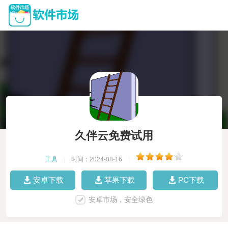
久伴云免费试用
工具
|
时间：2024-08-16
|
安卓下载
苹果下载
PC下载
安卓市场，安全绿色