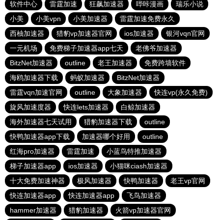
软件中心
雷霆加速
狂飙加速器
哔咔漫画
瑞乐小说
小美
小美vpn
小美加速器
雷霆加速免费永久
西柚加速器
猎豹vp加速器官网
ios加速器
银河vqn官网
一元机场
免费梯子加速器app七天
老佛爷加速器
BitzNet加速器
outline
老王加速器
免费跨墙软件
海鸥加速器下载
蚂蚁加速器
BitzNet加速器
雷霆vqn加速官网
outline
大象加速器
快连vp(永久免费)
旋风加速度器
快连lets加速器
白鲸加速器
海外加速器七天试用
猎豹加速器下载
outline
快鸭加速器app下载
加速器哪个好用
outline
红海pro加速器
雷霆加速
小蓝鸟特推加速器
梯子加速器app
ios加速器
小猫咪ciash加速器
十大免费加速神器
极风加速器
快鸭加速器
老王vp官网
快连加速器app
快连加速器app
飞鸟加速器
hammer加速器
猎豹加速器
火箭vp加速器官网