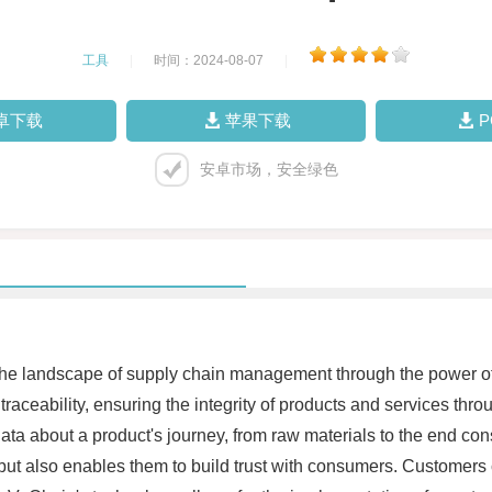
工具
|
时间：2024-08-07
|
卓下载
苹果下载
安卓市场，安全绿色
the landscape of supply chain management through the power of 
aceability, ensuring the integrity of products and services thro
 data about a product's journey, from raw materials to the end co
 but also enables them to build trust with consumers. Customers c