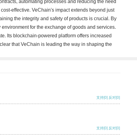
contracts, automating processes and reducing the need
d cost-effective. VeChain's impact extends beyond just
ning the integrity and safety of products is crucial. By
 environment for the exchange of goods and services.
e. Its blockchain-powered platform offers increased
 clear that VeChain is leading the way in shaping the
支持
[0]
反对
[0]
支持
[0]
反对
[0]