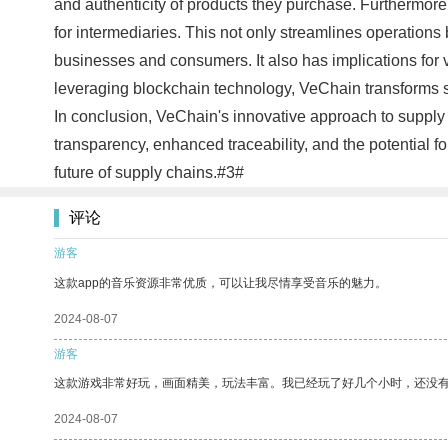
and authenticity of products they purchase. Furthermor
for intermediaries. This not only streamlines operations
businesses and consumers. It also has implications for va
leveraging blockchain technology, VeChain transforms 
In conclusion, VeChain's innovative approach to supply
transparency, enhanced traceability, and the potential fo
future of supply chains.#3#
评论
游客
这款app的音乐资源非常优质，可以让我尽情享受音乐的魅力。
2024-08-07
游客
这款游戏非常好玩，画面精美，玩法丰富。我已经玩了好几个小时，还没
2024-08-07