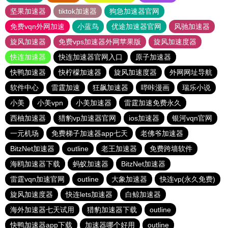
坚果加速器
tiktok加速器
狗急加速器官网
免费vqn外网加速
小蓝鸟
优途加速器官网
风驰加速器
旋风加速器
免费vps加速器外网苹果版
旋风加速度器
快连加速器
快连加速器官网入口
原子加速器
快鸭加速器
快柠檬加速器
旋风加速度器
外网网址导航
软件中心
雷霆加速
狂飙加速器
哔咔漫画
瑞乐小说
小美
小美vpn
小美加速器
雷霆加速免费永久
西柚加速器
猎豹vp加速器官网
ios加速器
银河vqn官网
一元机场
免费梯子加速器app七天
老佛爷加速器
BitzNet加速器
outline
老王加速器
免费跨墙软件
海鸥加速器下载
蚂蚁加速器
BitzNet加速器
雷霆vqn加速官网
outline
大象加速器
快连vp(永久免费)
旋风加速度器
快连lets加速器
白鲸加速器
海外加速器七天试用
猎豹加速器下载
outline
快鸭加速器app下载
加速器哪个好用
outline